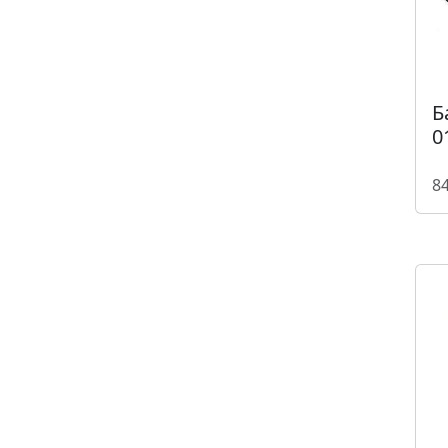
Б
0
84