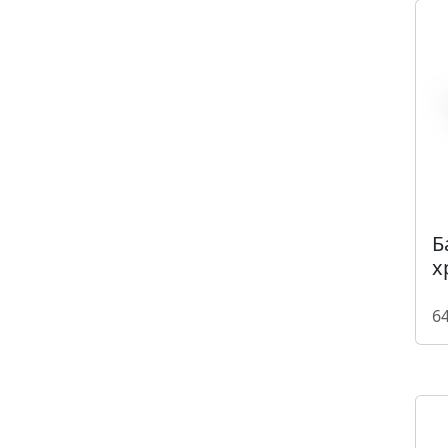
Б
х
64