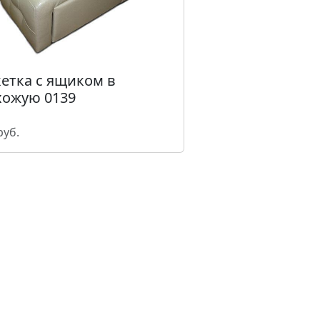
етка с ящиком в
хожую 0139
руб.