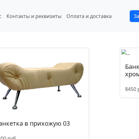
с
Контакты и реквизиты
Оплата и доставка
З
Банк
хро
8450 
анкетка в прихожую 03
00 руб.